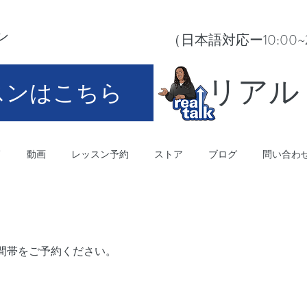
ン
（日本語対応ー10:00~21:0
​リア
スンはこちら
師
動画
レッスン予約
ストア
ブログ
問い合わ
間帯をご予約ください。