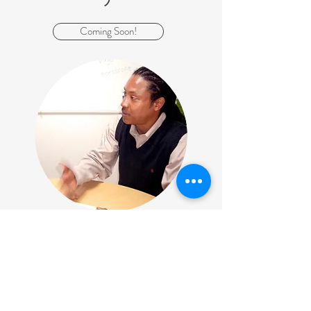
Coming Soon!
AMARU
​アマル​