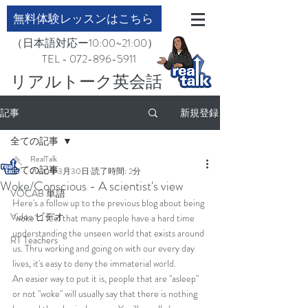
無料体験レッスンはこちら
（日本語対応ー10:00~21:00）
TEL - 072-896-5911
​リアルトーク英会話
記事
新規登録
全ての記事
RealTalk
全ての記事
2020年3月30日
読了時間: 2分
Woke/Conscious - A scientist's view
VOCAB 単語
Here's a follow up to the previous blog about being 
Video ビデオ
"woke". I feel that many people have a hard time 
understanding the unseen world that exists around 
RT Teachers
us. Thru working and going on with our every day 
lives, it's easy to deny the immaterial world. 
An easier way to put it is, people that are "asleep" 
or not "woke" will usually say that there is nothing 