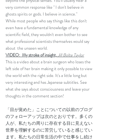
beyond the physical senses. You'll usually hear a 
very common response like " I don't believe in 
ghosts spirits or gods. I believe in science." 
While most people who say things like this don't 
even have a fundamental knowledge of any 
scientific field, they wouldn't even bother to see 
what professional scientists themselves would say 
about  the unseen world. 
VIDEO:  My stroke of insight,
Jill Bolte Taylor
This is a video about a brain surgeon who loses the 
left side of her brain making it only possible to view 
the world with the right side. It's a little long but 
very interesting and has Japanese subtitles. See 
what she says about consciousness and leave your 
thoughts in the comment section!
「目が覚めた」ことについての以前のブログ
のフォローアップは次のとおりです。多くの
人が、私たちの周りに存在する目に見えない
世界を理解するのに苦労していると感じてい
ます。私たちの日常生活の中で仕事をし続け