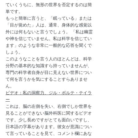
ていくうちに、無形の世界を否定するのは簡
単です。
もっと簡単に言うと、「眠っている」または
「目が覚めた」人は、通常、身体的な感覚以
外には何もないと言うでしょう。 「私は幽霊
や神を信じていません。私は科学を信じてい
ます」のような非常に一般的な応答を聞くで
しょう。
このようなことを言う人のほとんどは、科学
分野の基本的な知識すら持っていませんが、
専門の科学者自身が目に見えない世界につい
て何を言うかを気にすることすらありませ
ん。
ビデオ：私の洞察力、ジル・ボルテ・テイラ
ー
これは、脳の左側を失い、右側でしか世界を
見ることができない脳外科医に関するビデオ
です。少し長めですがとても面白いですし、
日本語の字幕があります。彼女が意識につい
て言っていることを見て、コメント欄にあな