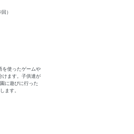
／9回）
語を使ったゲームや
分けます。子供達が
園に遊びに行った
します。