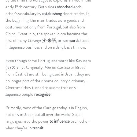
by the time the Portuguese explores arrived in the 
early 15th century. Both sides 
absorbed
 each 
other’s vocabulary by 
establishing
 direct trades. In 
the beginning, the main trades were goods and 
costumes not only from Portugal, but also from 
China. Eventually, the spoken idiom became the 
first of many 
Garaigo
 (外来語, or 
loanwords
) used 
in Japanese business and on a daily basis till now. 
Even though some Portuguese words like Kasutera 
(カステラ. Originally, 
Pão de Castela
 or Bread 
from Castile) are still being used in Japan, they are 
no longer part of their home country dictionary. 
Overtime they turned to idioms that only 
Japanese people 
recognize
!
Primarily, most of the Garaigo today is in English, 
not only in Japan but all over the world. So, all 
languages have the power 
to influence
 each other 
when they’re 
in transit
. 