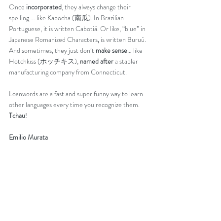
Once 
incorporated
, they always change their 
spelling … like Kabocha (南瓜). In Brazilian 
Portuguese, it is written Cabotiá. Or like, “blue” in 
Japanese Romanized Characters
,
 is written Buruú. 
And sometimes, they just don’t 
make sense
… like 
Hotchkiss (ホッチキス), 
named after
 a stapler 
manufacturing company from Connecticut. 
Loanwords are a fast and super funny way to learn 
other languages every time you recognize them. 
Tchau
!
Emilio Murata