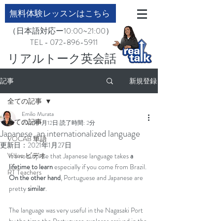
無料体験レッスンはこちら
（日本語対応ー10:00~21:00）
TEL - 072-896-5911
​リアルトーク英会話
記事
新規登録
全ての記事
Emilio Murata
全ての記事
2021年1月12日
読了時間: 2分
Japanese, an internationalized language
VOCAB 単語
更新日：
2021年1月27日
Video ビデオ
It’s no surprise that Japanese language takes 
a 
lifetime to learn
 especially if you come from Brazil. 
RT Teachers
On the other hand
, Portuguese and Japanese are 
pretty 
similar
.
The language was very useful in the Nagasaki Port 